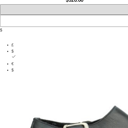
$
£
$
€
$