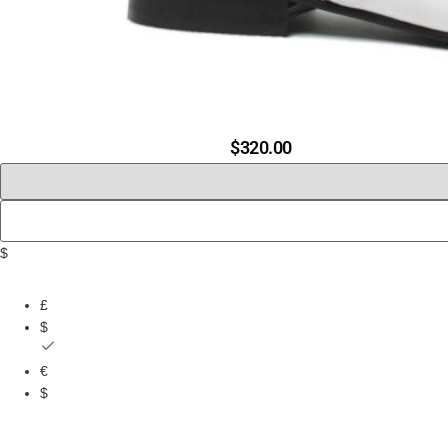
$
320.00
$
£
$
€
$