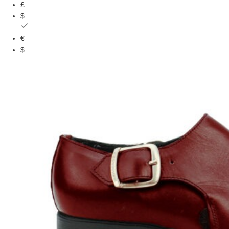
£
$
€
$