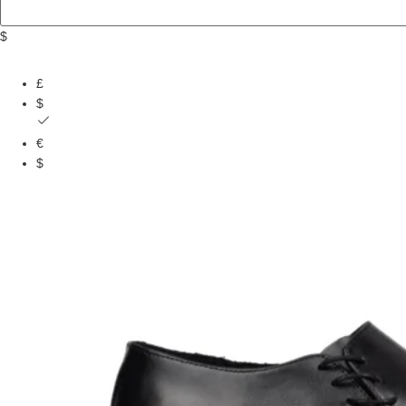
$
£
$
€
$