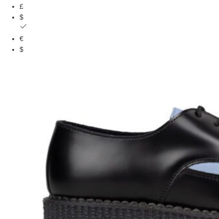
£
$
€
$