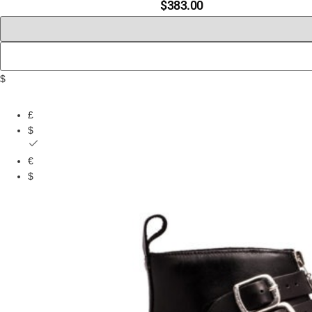
$
383.00
$
£
$
€
$