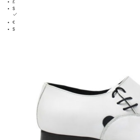
£
$
€
$