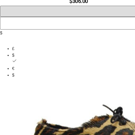
$
306.00
$
£
$
€
$