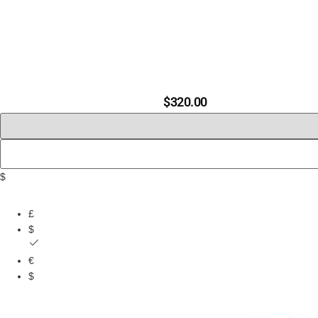
$
320.00
$
£
$
€
$