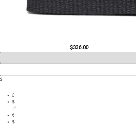
$
336.00
$
£
$
€
$