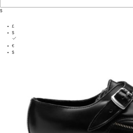
$
£
$
€
$