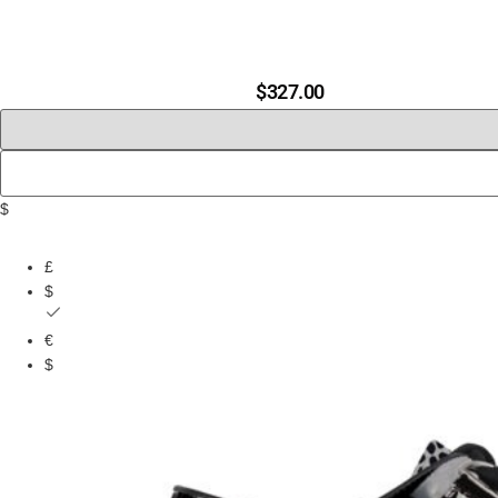
$
327.00
$
£
$
€
$