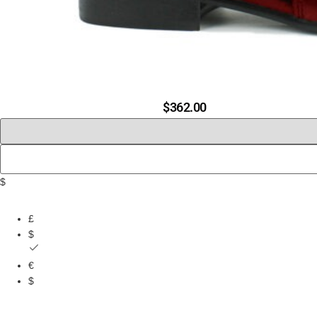
$
362.00
$
£
$
€
$