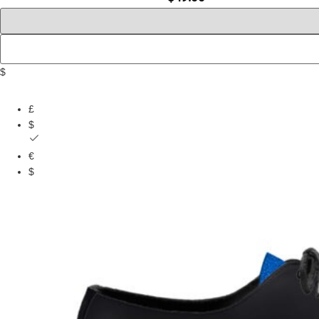
$
£
$
€
$